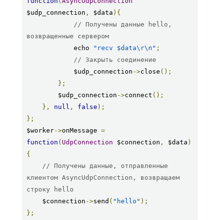
function
(
AsyncUdpConnection
$udp_connection
,
 $data
){
// Получены данные hello, 
возвращенные сервером
            echo 
"recv $data\r\n"
;
// Закрыть соединение
            $udp_connection
->
close
();
};
        $udp_connection
->
connect
();
},
null
,
false
);
};
$worker
->
onMessage 
=
function
(
UdpConnection
 $connection
,
 $data
)
{
// Получены данные, отправленные 
клиентом AsyncUdpConnection, возвращаем 
строку hello
    $connection
->
send
(
"hello"
);
};