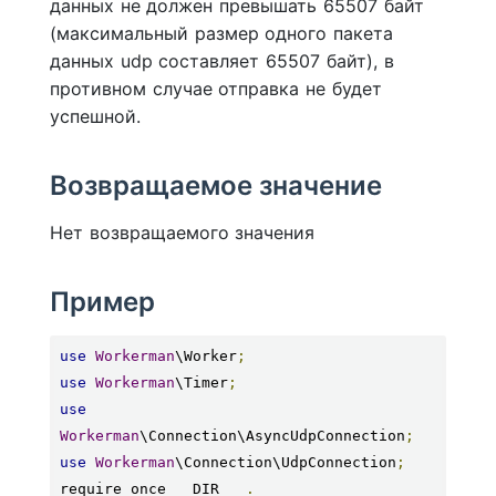
данных не должен превышать 65507 байт
(максимальный размер одного пакета
данных udp составляет 65507 байт), в
противном случае отправка не будет
успешной.
Возвращаемое значение
Нет возвращаемого значения
Пример
use
Workerman
\Worker
;
use
Workerman
\Timer
;
use
Workerman
\Connection\AsyncUdpConnection
;
use
Workerman
\Connection\UdpConnection
;
require_once __DIR__ 
.