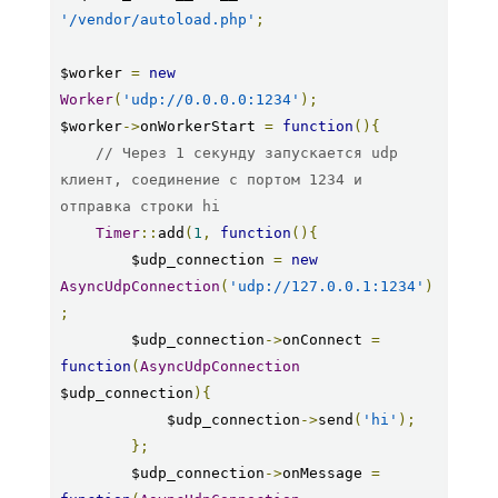
'/vendor/autoload.php'
;
$worker 
=
new
Worker
(
'udp://0.0.0.0:1234'
);
$worker
->
onWorkerStart 
=
function
(){
// Через 1 секунду запускается udp 
клиент, соединение с портом 1234 и 
отправка строки hi
Timer
::
add
(
1
,
function
(){
        $udp_connection 
=
new
AsyncUdpConnection
(
'udp://127.0.0.1:1234'
)
;
        $udp_connection
->
onConnect 
=
function
(
AsyncUdpConnection
$udp_connection
){
            $udp_connection
->
send
(
'hi'
);
};
        $udp_connection
->
onMessage 
=