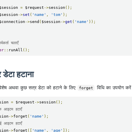
    $session 
=
 $request
->
session
();
    $session
->
set
(
'name'
,
'tom'
);
    $connection
->
send
(
$session
->
get
(
'name'
));
्यकर्ता चलाएँ
er
::
runAll
();
 डेटा हटाना
िशेष अथवा कुछ सत्र डेटा को हटाने के लिए
विधि का उपयोग करे
forget
sion 
=
 $request
->
session
();
 आइटम हटाएँ
sion
->
forget
(
'name'
);
 आइटम हटाएँ
sion
->
forget
([
'name'
,
'age'
]);