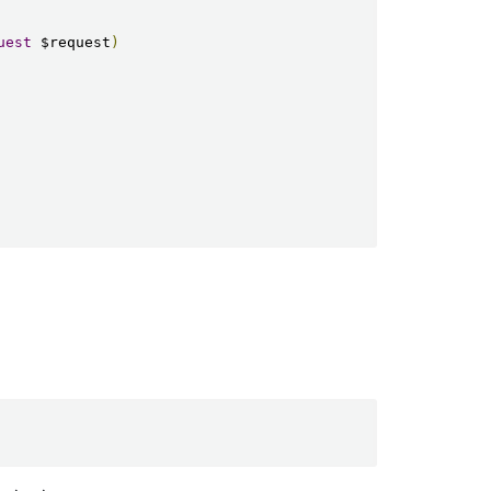
uest
 $request
)