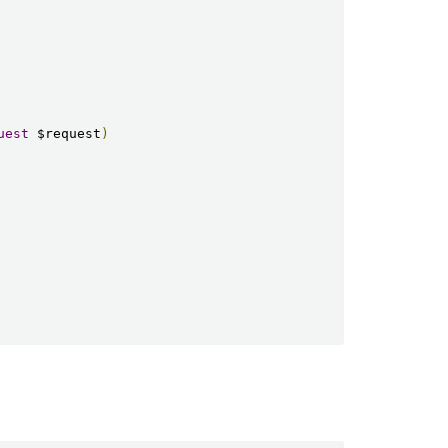
uest
 $request
)