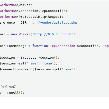
Workerman
\Worker
;
Workerman
\Connection\TcpConnection
;
Workerman
\Protocols\Http\Request
;
ire_once __DIR__ 
.
'/vendor/autoload.php'
;
ker 
=
new
Worker
(
'http://0.0.0.0:8080'
);
ker
->
onMessage 
=
function
(
TcpConnection
 $connection
,
Req
    $session 
=
 $request
->
session
();
    $session
->
set
(
'name'
,
'tome'
);
    $connection
->
send
(
$session
->
get
(
'name'
));
्यकर्ता चलाएँ
er
::
runAll
();