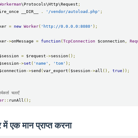
Workerman
\Protocols\Http\Request
;
ire_once __DIR__ 
.
'/vendor/autoload.php'
;
ker 
=
new
Worker
(
'http://0.0.0.0:8080'
);
ker
->
onMessage 
=
function
(
TcpConnection
 $connection
,
Req
    $session 
=
 $request
->
session
();
    $session
->
set
(
'name'
,
'tom'
);
    $connection
->
send
(
var_export
(
$session
->
all
(),
true
));
्यकर्ता चलाएँ
er
::
runAll
();
 में एक मान प्राप्त करना