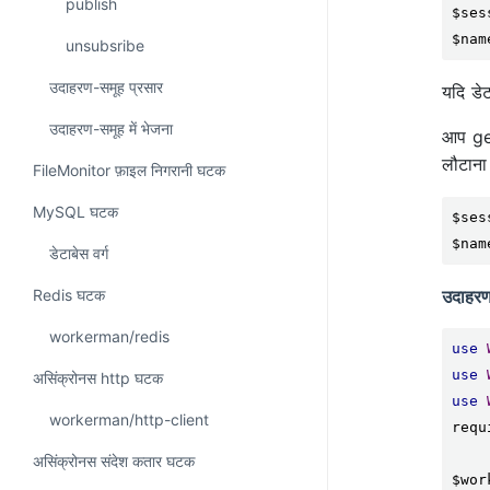
publish
$ses
$nam
unsubsribe
उदाहरण-समूह प्रसार
यदि डेट
उदाहरण-समूह में भेजना
आप get 
लौटाना
FileMonitor फ़ाइल निगरानी घटक
MySQL घटक
$ses
$nam
डेटाबेस वर्ग
उदाहर
Redis घटक
workerman/redis
use
use
असिंक्रोनस http घटक
use
workerman/http-client
requ
असिंक्रोनस संदेश कतार घटक
$wor