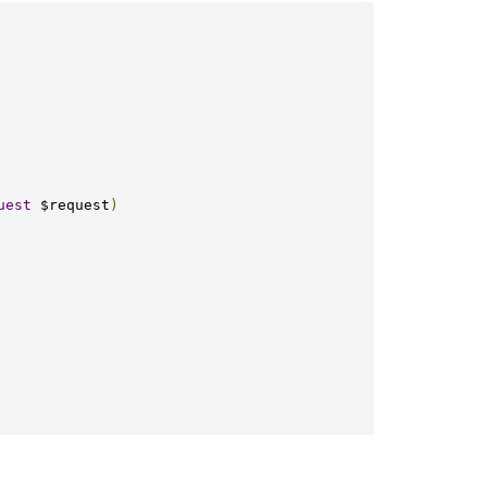
uest
 $request
)