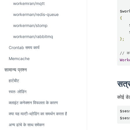
workemran/mqtt
$wor
workerman/redis-queue
{
workerman/stomp
workerman/rabbitmq
};
Crontab समय कार्य
// कार
Memcache
Work
सामान्य प्रश्न
हार्टबीट
सत्
स्वतः लोडिंग
कोई डे
क्लाइंट कनेक्शन विफलता के कारण
$ses
क्या यह मल्टी-थ्रेडिंग का समर्थन करता है
$ses
अन्य ढांचे के साथ समेकन