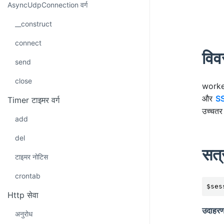
AsyncUdpConnection वर्ग
__construct
connect
विव
send
close
worker
और
S
Timer टाइमर वर्ग
उच्चतर
add
del
सत्र
टाइमर नोटिस
crontab
$ses
Http सेवा
उदाहर
अनुरोध