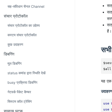
सत
सह-संविधान चैनल Channel
सत्
संचार प्रोटोकॉल
सरण
सत्
संचार प्रोटोकॉल का उद्देश्य
है।
कस्टम संचार प्रोटोकॉल
कुछ उदाहरण
सभी 
डिबगिंग
$ses
मूल डिबगिंग
$all
status कमांड द्वारा स्थिति देखें
यह एक 
busy प्रक्रिया डिबगिंग
उदाहर
नेटवर्क पैकेट कैप्चर
सिस्टम कॉल ट्रेसिंग
use
use
सामान्य घटक