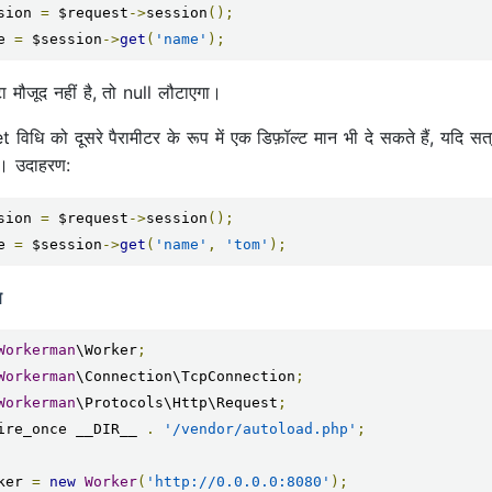
sion 
=
 $request
->
session
();
e 
=
 $session
->
get
(
'name'
);
ा मौजूद नहीं है, तो null लौटाएगा।
विधि को दूसरे पैरामीटर के रूप में एक डिफ़ॉल्ट मान भी दे सकते हैं, यदि सत्
। उदाहरण:
sion 
=
 $request
->
session
();
e 
=
 $session
->
get
(
'name'
,
'tom'
);
ण
Workerman
\Worker
;
Workerman
\Connection\TcpConnection
;
Workerman
\Protocols\Http\Request
;
ire_once __DIR__ 
.
'/vendor/autoload.php'
;
ker 
=
new
Worker
(
'http://0.0.0.0:8080'
);