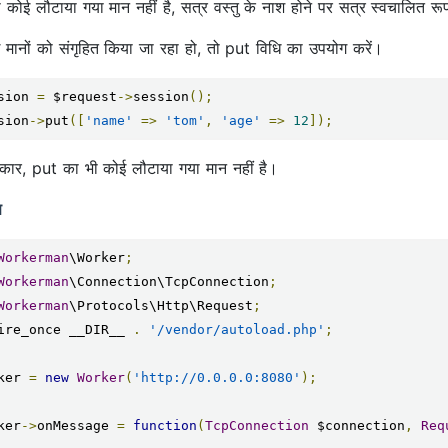
 कोई लौटाया गया मान नहीं है, सत्र वस्तु के नाश होने पर सत्र स्वचालित र
मानों को संगृहित किया जा रहा हो, तो put विधि का उपयोग करें।
sion 
=
 $request
->
session
();
sion
->
put
([
'name'
=>
'tom'
,
'age'
=>
12
]);
रकार, put का भी कोई लौटाया गया मान नहीं है।
ण
Workerman
\Worker
;
Workerman
\Connection\TcpConnection
;
Workerman
\Protocols\Http\Request
;
ire_once __DIR__ 
.
'/vendor/autoload.php'
;
ker 
=
new
Worker
(
'http://0.0.0.0:8080'
);
ker
->
onMessage 
=
function
(
TcpConnection
 $connection
,
Req