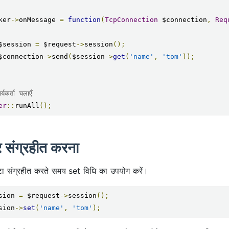
ker
->
onMessage 
=
function
(
TcpConnection
 $connection
,
Req
    $session 
=
 $request
->
session
();
    $connection
->
send
(
$session
->
get
(
'name'
,
'tom'
));
्यकर्ता चलाएँ
er
::
runAll
();
र संग्रहीत करना
टा संग्रहीत करते समय set विधि का उपयोग करें।
sion 
=
 $request
->
session
();
sion
->
set
(
'name'
,
'tom'
);