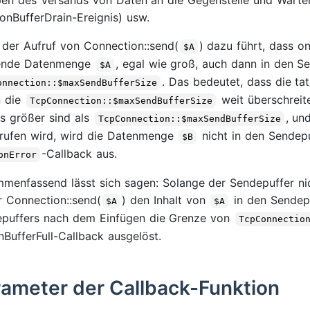
(onBufferDrain-Ereignis) usw.
der Aufruf von Connection::send(
) dazu führt, dass on
$A
ende Datenmenge
, egal wie groß, auch dann in den Se
$A
. Das bedeutet, dass die ta
onnection::$maxSendBufferSize
n die
weit überschreit
TcpConnection::$maxSendBufferSize
ts größer sind als
, un
TcpConnection::$maxSendBufferSize
rufen wird, wird die Datenmenge
nicht in den Sendepu
$B
-Callback aus.
onError
menfassend lässt sich sagen: Solange der Sendepuffer nic
 Connection::send(
) den Inhalt von
in den Sendepu
$A
$A
puffers nach dem Einfügen die Grenze von
TcpConnectio
nBufferFull-Callback ausgelöst.
ameter der Callback-Funktion