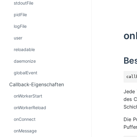
stdoutFile
pidFile
logFile
on
user
reloadable
Be
daemonize
globalEvent
call
Callback-Eigenschaften
Jede 
onWorkerStart
des C
Schic
onWorkerReload
Die P
onConnect
Puffe
onMessage