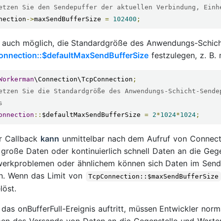
etzen Sie den Sendepuffer der aktuellen Verbindung, Einh
nection
->
maxSendBufferSize 
=
102400
;
t auch möglich, die Standardgröße des Anwendungs-Schich
nnection::$defaultMaxSendBufferSize
festzulegen, z. B.
Workerman
\Connection\TcpConnection
;
etzen Sie die Standardgröße des Anwendungs-Schicht-Sende
s
onnection
::
$defaultMaxSendBufferSize 
=
2
*
1024
*
1024
;
r Callback
kann
unmittelbar nach dem Aufruf von Connecti
große Daten oder kontinuierlich schnell Daten an die Geg
erkproblemen oder ähnlichem können sich Daten im Send
n. Wenn das Limit von
TcpConnection::$maxSendBufferSize
löst.
das onBufferFull-Ereignis auftritt, müssen Entwickler nor
en des Versands von Daten an die Gegenstelle und Warten