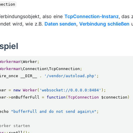
nection
erbindungsobjekt, also eine
TcpConnection-Instanz
, das 
ndet wird, wie z.B.
Daten senden
,
Verbindung schließen
u
spiel
Workerman
\Worker
;
Workerman
\Connection\TcpConnection
;
ire_once __DIR__ 
.
'/vendor/autoload.php'
;
ker 
=
new
Worker
(
'websocket://0.0.0.0:8484'
);
ker
->
onBufferFull 
=
function
(
TcpConnection
 $connection
)
    echo 
"bufferFull and do not send again\n"
;
orker starten
er
::
runAll
();