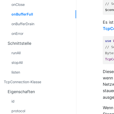
// S
onClose
$con
onBufferFull
Es is
onBufferDrain
TcpCo
onError
use
Schnittstelle
// S
runAll
Byte
TcpC
stopAll
Diese
listen
wenn 
TcpConnection-Klasse
Netzw
staue
Eigenschaften
ausge
id
Wenn 
protocol
Stopp