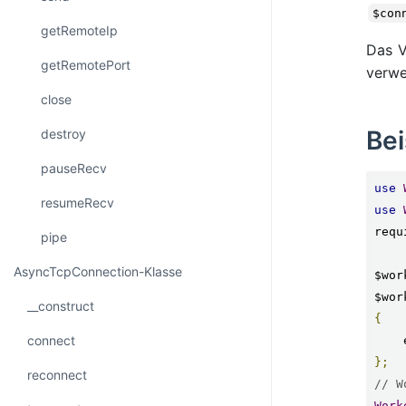
$con
getRemoteIp
Das V
getRemotePort
verwe
close
Bei
destroy
pauseRecv
use
resumeRecv
use
requ
pipe
AsyncTcpConnection-Klasse
$wor
$wor
__construct
{
connect
};
reconnect
// W
Work