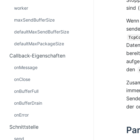
sind 
worker
maxSendBufferSize
Wenn 
send
defaultMaxSendBufferSize
TcpC
defaultMaxPackageSize
Date
berei
Callback-Eigenschaften
aufge
onMessage
den
onClose
Zusam
immer
onBufferFull
Sende
onBufferDrain
der o
onError
Schnittstelle
Par
send