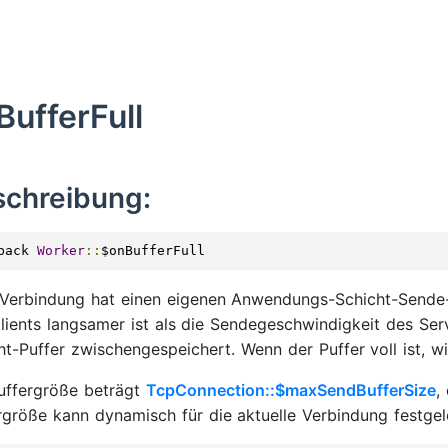
BufferFull
schreibung:
back 
Worker
::
$onBufferFull
Verbindung hat einen eigenen Anwendungs-Schicht-Sende
lients langsamer ist als die Sendegeschwindigkeit des S
ht-Puffer zwischengespeichert. Wenn der Puffer voll ist, w
uffergröße beträgt
TcpConnection::$maxSendBufferSize
,
rgröße kann dynamisch für die aktuelle Verbindung festgele