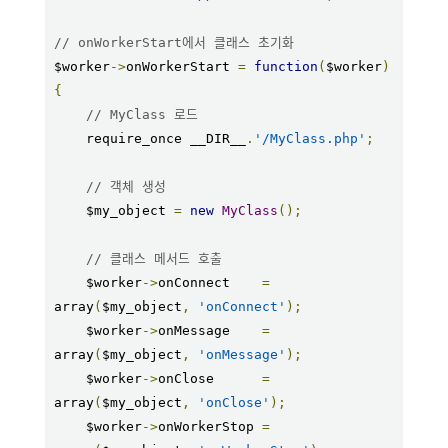
// onWorkerStart에서 클래스 초기화
$worker
->
onWorkerStart 
=
function
(
$worker
)
{
// MyClass 로드
    require_once __DIR__
.
'/MyClass.php'
;
// 객체 생성
    $my_object 
=
new
MyClass
();
// 클래스 메서드 호출
    $worker
->
onConnect    
=
array
(
$my_object
,
'onConnect'
);
    $worker
->
onMessage    
=
array
(
$my_object
,
'onMessage'
);
    $worker
->
onClose      
=
array
(
$my_object
,
'onClose'
);
    $worker
->
onWorkerStop 
=