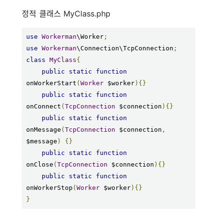
정적 클래스 MyClass.php
use
Workerman
\Worker
;
use
Workerman
\Connection\TcpConnection
;
class
MyClass
{
public
static
function
onWorkerStart
(
Worker
 $worker
){}
public
static
function
onConnect
(
TcpConnection
 $connection
){}
public
static
function
onMessage
(
TcpConnection
 $connection
,
$message
)
{}
public
static
function
onClose
(
TcpConnection
 $connection
){}
public
static
function
onWorkerStop
(
Worker
 $worker
){}
}