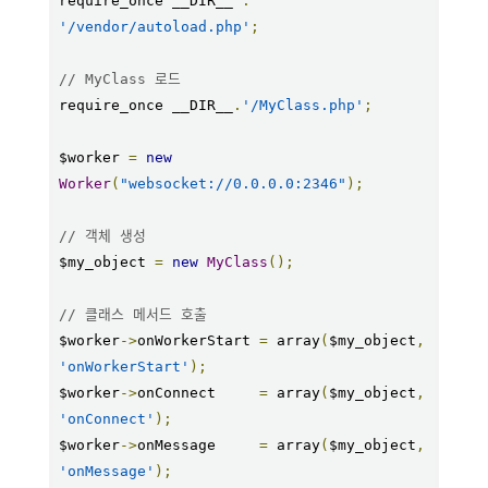
require_once __DIR__ 
.
'/vendor/autoload.php'
;
// MyClass 로드
require_once __DIR__
.
'/MyClass.php'
;
$worker 
=
new
Worker
(
"websocket://0.0.0.0:2346"
);
// 객체 생성
$my_object 
=
new
MyClass
();
// 클래스 메서드 호출
$worker
->
onWorkerStart 
=
 array
(
$my_object
,
'onWorkerStart'
);
$worker
->
onConnect     
=
 array
(
$my_object
,
'onConnect'
);
$worker
->
onMessage     
=
 array
(
$my_object
,
'onMessage'
);