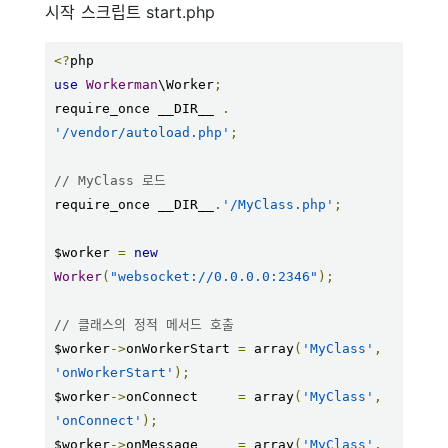
시작 스크립트 start.php
<?
use
Workerman
\Worker
;
require_once __DIR__ 
.
'/vendor/autoload.php'
;
// MyClass 로드
require_once __DIR__
.
'/MyClass.php'
;
$worker 
=
new
Worker
(
"websocket://0.0.0.0:2346"
);
// 클래스의 정적 메서드 호출
$worker
->
onWorkerStart 
=
 array
(
'MyClass'
,
'onWorkerStart'
);
$worker
->
onConnect     
=
 array
(
'MyClass'
,
'onConnect'
);
$worker
->
onMessage     
=
 array
(
'MyClass'
,