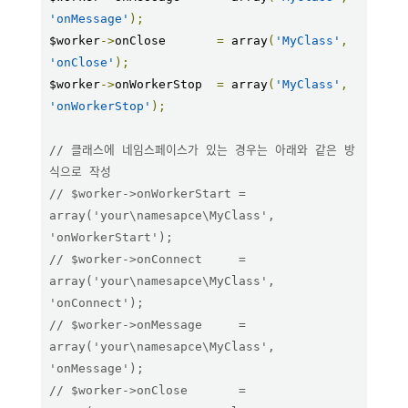
'onMessage'
);
$worker
->
onClose       
=
 array
(
'MyClass'
,
'onClose'
);
$worker
->
onWorkerStop  
=
 array
(
'MyClass'
,
'onWorkerStop'
);
// 클래스에 네임스페이스가 있는 경우는 아래와 같은 방
식으로 작성
// $worker->onWorkerStart = 
array('your\namesapce\MyClass', 
'onWorkerStart');
// $worker->onConnect     = 
array('your\namesapce\MyClass', 
'onConnect');
// $worker->onMessage     = 
array('your\namesapce\MyClass', 
'onMessage');
// $worker->onClose       = 