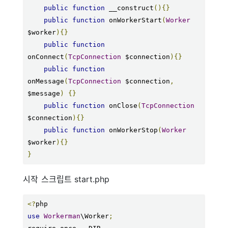
public
function
 __construct
(){}
public
function
 onWorkerStart
(
Worker
$worker
){}
public
function
onConnect
(
TcpConnection
 $connection
){}
public
function
onMessage
(
TcpConnection
 $connection
,
$message
)
{}
public
function
 onClose
(
TcpConnection
$connection
){}
public
function
 onWorkerStop
(
Worker
$worker
){}
}
시작 스크립트 start.php
<?
use
Workerman
\Worker
;