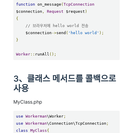
function
 on_message
(
TcpConnection
$connection
,
Request
 $request
)
{
// 브라우저에 hello world 전송
    $connection
->
send
(
'hello world'
);
}
Worker
::
runAll
();
3、클래스 메서드를 콜백으로
사용
MyClass.php
use
Workerman
\Worker
;
use
Workerman
\Connection\TcpConnection
;
class
MyClass
{