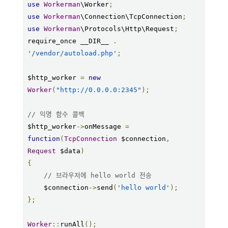
use
Workerman
\Worker
;
use
Workerman
\Connection\TcpConnection
;
use
Workerman
\Protocols\Http\Request
;
require_once __DIR__ 
.
'/vendor/autoload.php'
;
$http_worker 
=
new
Worker
(
"http://0.0.0.0:2345"
);
// 익명 함수 콜백
$http_worker
->
onMessage 
=
function
(
TcpConnection
 $connection
,
Request
 $data
)
{
// 브라우저에 hello world 전송
    $connection
->
send
(
'hello world'
);
};
Worker
::
runAll
();