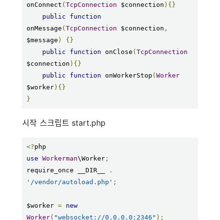
onConnect
(
TcpConnection
 $connection
){}
public
function
onMessage
(
TcpConnection
 $connection
,
$message
)
{}
public
function
 onClose
(
TcpConnection
$connection
){}
public
function
 onWorkerStop
(
Worker
$worker
){}
}
시작 스크립트 start.php
<?
use
Workerman
\Worker
;
require_once __DIR__ 
.
'/vendor/autoload.php'
;
$worker 
=
new
Worker
(
"websocket://0.0.0.0:2346"
);