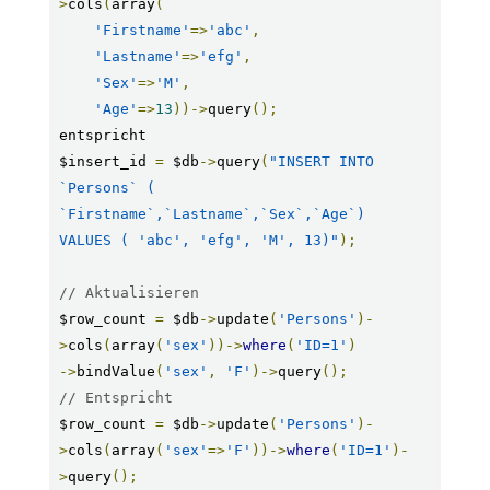
>
cols
(
array
(
'Firstname'
=>
'abc'
,
'Lastname'
=>
'efg'
,
'Sex'
=>
'M'
,
'Age'
=>
13
))->
query
();
entspricht

$insert_id 
=
 $db
->
query
(
"INSERT INTO 
`Persons` ( 
`Firstname`,`Lastname`,`Sex`,`Age`)

VALUES ( 'abc', 'efg', 'M', 13)"
);
// Aktualisieren
$row_count 
=
 $db
->
update
(
'Persons'
)-
>
cols
(
array
(
'sex'
))->
where
(
'ID=1'
)
->
bindValue
(
'sex'
,
'F'
)->
query
();
// Entspricht
$row_count 
=
 $db
->
update
(
'Persons'
)-
>
cols
(
array
(
'sex'
=>
'F'
))->
where
(
'ID=1'
)-
>
query
();