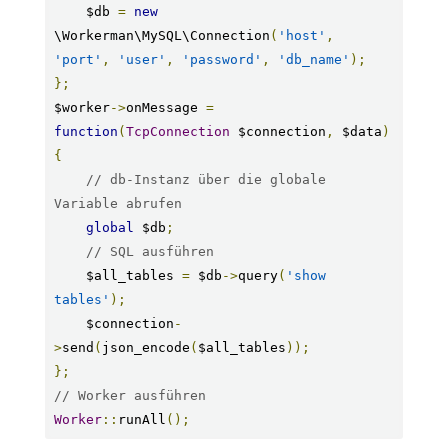
    $db 
=
new
\Workerman\MySQL\Connection
(
'host'
,
'port'
,
'user'
,
'password'
,
'db_name'
);
};
$worker
->
onMessage 
=
function
(
TcpConnection
 $connection
,
 $data
)
{
// db-Instanz über die globale 
Variable abrufen
global
 $db
;
// SQL ausführen
    $all_tables 
=
 $db
->
query
(
'show 
tables'
);
    $connection
-
>
send
(
json_encode
(
$all_tables
));
};
// Worker ausführen
Worker
::
runAll
();