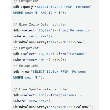
// Entspricht
$db
->
query
(
"SELECT ID,Sex FROM `Persons` 
WHERE sex='M' AND ID = 1"
);
// Eine Zeile Daten abrufen
$db
->
select
(
'ID,Sex'
)->
from
(
'Persons'
)-
>
where
(
'sex= :sex'
)-
>
bindValues
(
array
(
'sex'
=>
'M'
))->
row
();
// Entspricht
$db
->
select
(
'ID,Sex'
)->
from
(
'Persons'
)-
>
where
(
"sex= 'M' "
)->
row
();
// Entspricht
$db
->
row
(
"SELECT ID,Sex FROM `Persons` 
WHERE sex='M'"
);
// Eine Spalte Daten abrufen
$db
->
select
(
'ID'
)->
from
(
'Persons'
)-
>
where
(
'sex= :sex'
)-
>
bindValues
(
array
(
'sex'
=>
'M'
))->
column
();