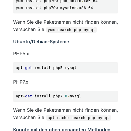
yum install php70w
-
pdo_dblib
.
x86_64

yum install php70w
-
mysqlnd
.
x86_64
Wenn Sie die Paketnamen nicht finden können,
versuchen Sie
.
yum search php mysql
Ubuntu/Debian-Systeme
PHP5.x
apt
-
get
 install php5
-
mysql
PHP7.x
apt
-
get
 install php7
.
0
-
mysql
Wenn Sie die Paketnamen nicht finden können,
versuchen Sie
.
apt-cache search php mysql
Konnte mit den oben genannten Methoden