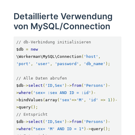
Detaillierte Verwendung
von MySQL/Connection
// db-Verbindung initialisieren
$db 
=
new
\Workerman\MySQL\Connection
(
'host'
,
'port'
,
'user'
,
'password'
,
'db_name'
);
// Alle Daten abrufen
$db
->
select
(
'ID,Sex'
)->
from
(
'Persons'
)-
>
where
(
'sex= :sex AND ID = :id'
)-
>
bindValues
(
array
(
'sex'
=>
'M'
,
'id'
=>
1
))-
>
query
();
// Entspricht
$db
->
select
(
'ID,Sex'
)->
from
(
'Persons'
)-
>
where
(
"sex= 'M' AND ID = 1"
)->
query
();