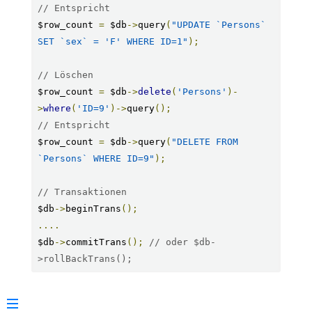
// Entspricht
$row_count 
=
 $db
->
query
(
"UPDATE `Persons` 
SET `sex` = 'F' WHERE ID=1"
);
// Löschen
$row_count 
=
 $db
->
delete
(
'Persons'
)-
>
where
(
'ID=9'
)->
query
();
// Entspricht
$row_count 
=
 $db
->
query
(
"DELETE FROM 
`Persons` WHERE ID=9"
);
// Transaktionen
$db
->
beginTrans
();
....
$db
->
commitTrans
();
// oder $db-
>rollBackTrans();