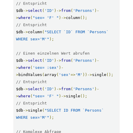
// Entspricht
$db
->
select
(
'ID'
)->
from
(
'Persons'
)-
>
where
(
"sex= 'F' "
)->
column
();
// Entspricht
$db
->
column
(
"SELECT `ID` FROM `Persons` 
WHERE sex='M'"
);
// Einen einzelnen Wert abrufen
$db
->
select
(
'ID'
)->
from
(
'Persons'
)-
>
where
(
'sex= :sex'
)-
>
bindValues
(
array
(
'sex'
=>
'M'
))->
single
();
// Entspricht
$db
->
select
(
'ID'
)->
from
(
'Persons'
)-
>
where
(
"sex= 'F' "
)->
single
();
// Entspricht
$db
->
single
(
"SELECT ID FROM `Persons` 
WHERE sex='M'"
);
// Komplexe Abfrage