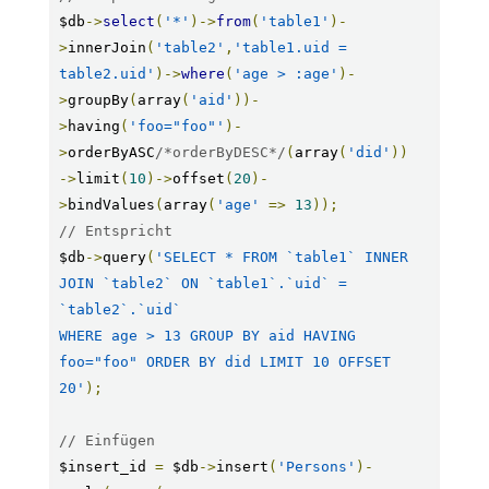
$db
->
select
(
'*'
)->
from
(
'table1'
)-
>
innerJoin
(
'table2'
,
'table1.uid = 
table2.uid'
)->
where
(
'age > :age'
)-
>
groupBy
(
array
(
'aid'
))-
>
having
(
'foo="foo"'
)-
>
orderByASC
/*orderByDESC*/
(
array
(
'did'
))
->
limit
(
10
)->
offset
(
20
)-
>
bindValues
(
array
(
'age'
=>
13
));
// Entspricht
$db
->
query
(
'SELECT * FROM `table1` INNER 
JOIN `table2` ON `table1`.`uid` = 
`table2`.`uid`

WHERE age > 13 GROUP BY aid HAVING 
foo="foo" ORDER BY did LIMIT 10 OFFSET 
20'
);
// Einfügen
$insert_id 
=
 $db
->
insert
(
'Persons'
)-