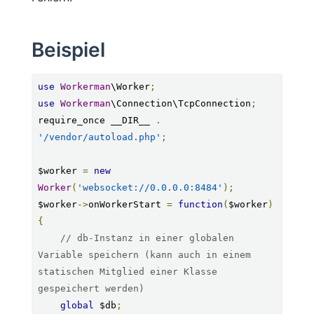
Beispiel
use
Workerman
\Worker
;
use
Workerman
\Connection\TcpConnection
;
require_once __DIR__ 
.
'/vendor/autoload.php'
;
$worker 
=
new
Worker
(
'websocket://0.0.0.0:8484'
);
$worker
->
onWorkerStart 
=
function
(
$worker
)
{
// db-Instanz in einer globalen 
Variable speichern (kann auch in einem 
statischen Mitglied einer Klasse 
gespeichert werden)
global
 $db
;