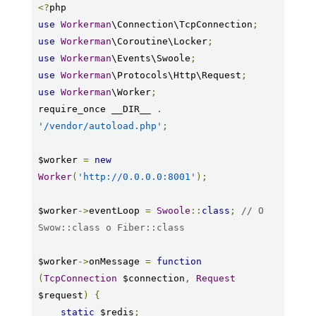
<?
use
Workerman
\Connection\TcpConnection
;
use
Workerman
\Coroutine\Locker
;
use
Workerman
\Events\Swoole
;
use
Workerman
\Protocols\Http\Request
;
use
Workerman
\Worker
;
require_once __DIR__ 
.
'/vendor/autoload.php'
;
$worker 
=
new
Worker
(
'http://0.0.0.0:8001'
);
$worker
->
eventLoop 
=
Swoole
::
class
;
// O 
Swow::class o Fiber::class
$worker
->
onMessage 
=
function
(
TcpConnection
 $connection
,
Request
$request
)
{
static
 $redis
;