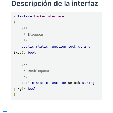
Descripción de la interfaz
interface
LockerInterface
{
/**

     * Bloquear

     */
public
static
function
lock
(
string
$key
):
bool
/**

     * Desbloquear

     */
public
static
function
 unlock
(
string
$key
):
bool
}