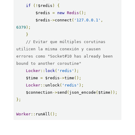
if
(!
$redis
)
{
        $redis 
=
new
Redis
();
        $redis
->
connect
(
'127.0.0.1'
,
6379
);
}
// Evitar que múltiples corutinas 
utilicen la misma conexión y causen 
errores como "Socket#10 has already been 
bound to another coroutine"
Locker
::
lock
(
'redis'
);
    $time 
=
 $redis
->
time
();
Locker
::
unlock
(
'redis'
);
    $connection
->
send
(
json_encode
(
$time
));
};
Worker
::
runAll
();