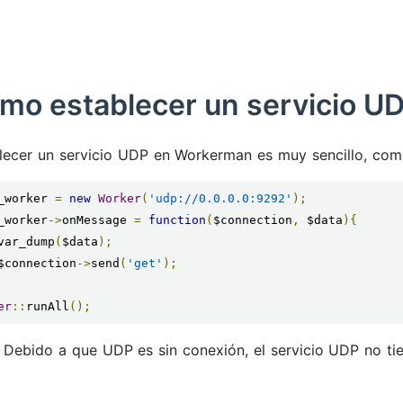
mo establecer un servicio U
lecer un servicio UDP en Workerman es muy sencillo, como
_worker 
=
new
Worker
(
'udp://0.0.0.0:9292'
);
_worker
->
onMessage 
=
function
(
$connection
,
 $data
){
    var_dump
(
$data
);
    $connection
->
send
(
'get'
);
er
::
runAll
();
Debido a que UDP es sin conexión, el servicio UDP no ti