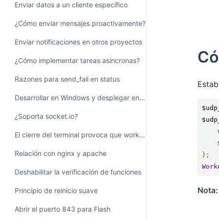
Enviar datos a un cliente específico
¿Cómo enviar mensajes proactivamente?
Enviar notificaciones en otros proyectos
Có
¿Cómo implementar tareas asíncronas?
Razones para send_fail en status
Estab
Desarrollar en Windows y desplegar en Linux
$udp
¿Soporta socket.io?
$udp
El cierre del terminal provoca que workerman se detenga
Relación con nginx y apache
};
Work
Deshabilitar la verificación de funciones
Nota:
Principio de reinicio suave
Abrir el puerto 843 para Flash