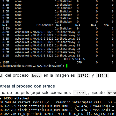
del proceso
en la imagen es
y
.
d
busy
11725
11748
strear el proceso con strace
 uno de los pids (aquí seleccionamos
), ejecute
11725
str