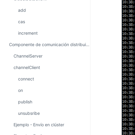
add
cas
increment
Componente de comunicación distribuida - Channel
ChannelServer
channelClient
connect
on
publish
unsubsribe
Ejemplo - Envío en clúster