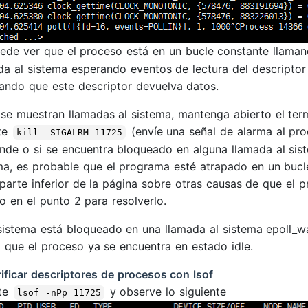
ede ver que el proceso está en un bucle constante llama
da al sistema esperando eventos de lectura del descriptor 
ando que este descriptor devuelva datos.
 se muestran llamadas al sistema, mantenga abierto el term
te
(envíe una señal de alarma al proc
kill -SIGALRM 11725
nde o si se encuentra bloqueado en alguna llamada al sis
ma, es probable que el programa esté atrapado en un bucle
 parte inferior de la página sobre otras causas de que 
o en el punto 2 para resolverlo.
 sistema está bloqueado en una llamada al sistema epoll_wa
a que el proceso ya se encuentra en estado idle.
rificar descriptores de procesos con lsof
ute
y observe lo siguiente
lsof -nPp 11725