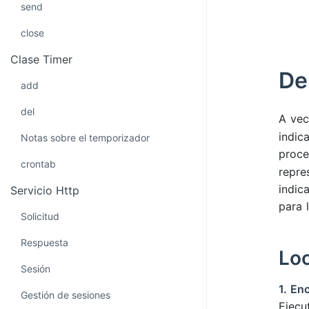
send
close
Clase Timer
De
add
del
A vec
indic
Notas sobre el temporizador
proce
crontab
repre
indic
Servicio Http
para 
Solicitud
Respuesta
Loc
Sesión
1. En
Gestión de sesiones
Ejec