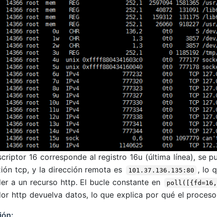
scriptor 16 corresponde al registro 16u (última línea), se 
ión tcp, y la dirección remota es
, lo 
101.37.136.135:80
er a un recurso http. El bucle constante en
poll([{fd=16
dor http devuelva datos, lo que explica por qué el proces
ión: