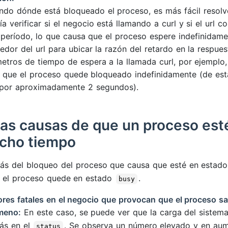
ndo dónde está bloqueado el proceso, es más fácil resolver
ía verificar si el negocio está llamando a curl y si el url
 período, lo que causa que el proceso espere indefinidame
edor del url para ubicar la razón del retardo en la respue
etros de tiempo de espera a la llamada curl, por ejemplo
r que el proceso quede bloqueado indefinidamente (de est
por aproximadamente 2 segundos).
as causas de que un proceso es
cho tiempo
s del bloqueo del proceso que causa que esté en estad
 el proceso quede en estado
.
busy
rores fatales en el negocio que provocan que el proceso 
meno:
En este caso, se puede ver que la carga del sistema
ás en el
. Se observa un número elevado y en au
status