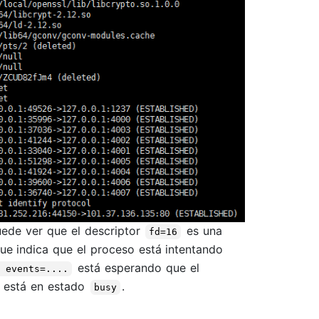
puede ver que el descriptor
es una
fd=16
que indica que el proceso está intentando
está esperando que el
, events=....
o está en estado
.
busy