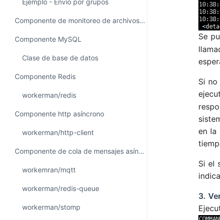
Ejemplo - Envío por grupos
Componente de monitoreo de archivos - FileMonitor
Se pu
Componente MySQL
llama
Clase de base de datos
esper
Componente Redis
Si no
ejecu
workerman/redis
respo
Componente http asíncrono
siste
en la
workerman/http-client
tiemp
Componente de cola de mensajes asíncronos
Si el
workemran/mqtt
indic
workerman/redis-queue
3. Ve
workerman/stomp
Ejec