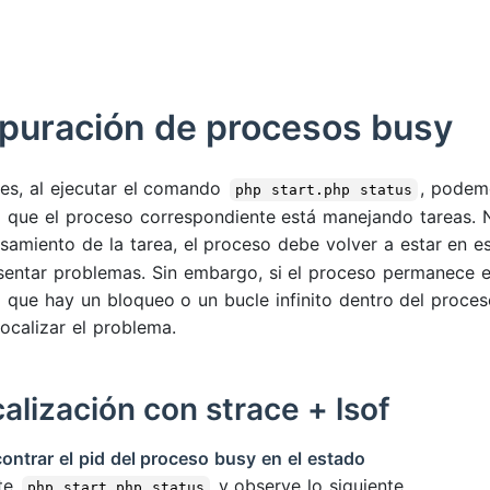
puración de procesos busy
es, al ejecutar el comando
, podem
php start.php status
a que el proceso correspondiente está manejando tareas.
samiento de la tarea, el proceso debe volver a estar en 
sentar problemas. Sin embargo, si el proceso permanece en
a que hay un bloqueo o un bucle infinito dentro del proce
localizar el problema.
alización con strace + lsof
contrar el pid del proceso busy en el estado
ute
y observe lo siguiente
php start.php status