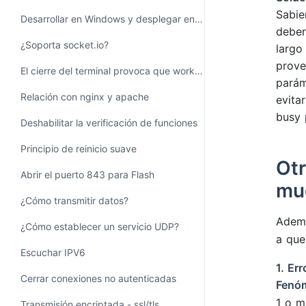
Sabie
Desarrollar en Windows y desplegar en Linux
deber
¿Soporta socket.io?
largo
prove
El cierre del terminal provoca que workerman se detenga
parám
Relación con nginx y apache
evita
busy 
Deshabilitar la verificación de funciones
Principio de reinicio suave
Otr
Abrir el puerto 843 para Flash
mu
¿Cómo transmitir datos?
Ademá
¿Cómo establecer un servicio UDP?
a que
Escuchar IPV6
1. Er
Cerrar conexiones no autenticadas
Fenó
1 o m
Transmisión encriptada - ssl/tls